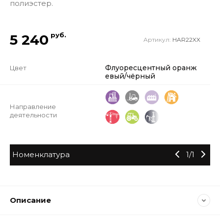
полиэстер.
руб.
5 240
Артикул:
HAR22XX
Флуоресцентный оранж
Цвет
евый/чёрный
Направление
деятельности
Номенклатура
1
/
1
Описание