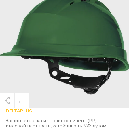
DELTAPLUS
Защитная каска из полипропилена (PP)
высокой плотности, устойчивая к УФ-лучам,