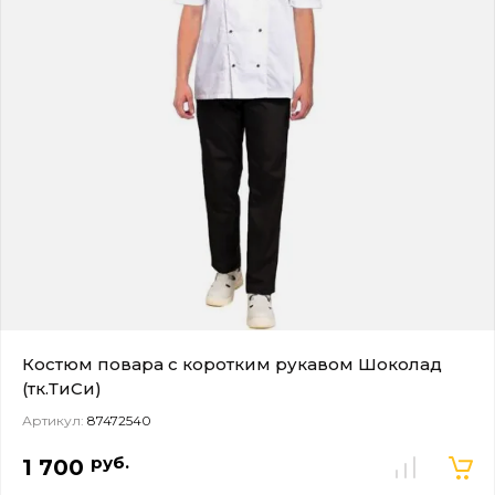
Костюм повара с коротким рукавом Шоколад
(тк.ТиСи)
Артикул:
87472540
руб.
1 700